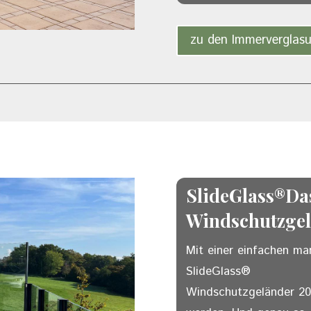
zu den Immerverglas
SlideGlass®Das
Windschutzge
Mit einer einfachen ma
SlideGlass®
Windschutzgeländer 20